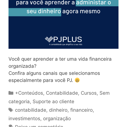
Você quer aprender a ter uma vida financeira
organizada?
Confira alguns canais que selecionamos
especialmente para você PJ.
Categorias
+Conteúdos
,
Contabilidade
,
Cursos
,
Sem
categoria
,
Suporte ao cliente
Tags
contabilidade
,
dinheiro
,
financeiro
,
investimentos
,
organização
Deixe um comentário