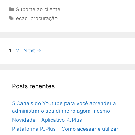
Categorias
Suporte ao cliente
Tags
ecac
,
procuração
Navegação
Page
Page
1
2
Next
→
de
post
Posts recentes
5 Canais do Youtube para você aprender a
administrar o seu dinheiro agora mesmo
Novidade – Aplicativo PJPlus
Plataforma PJPlus – Como acessar e utilizar